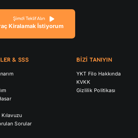
Şimdi Teklif Alın
raç Kiralamak İstiyorum
LER & SSS
BİZİ TANIYIN
narım
YKT Filo Hakkında
KVKK
dım
Gizlilik Politikası
Hasar
ı Kılavuzu
rulan Sorular