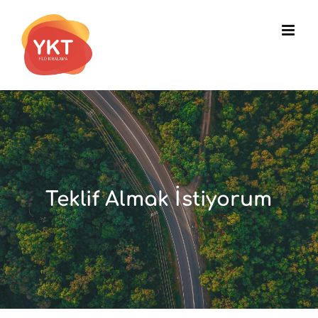
Skip
to
content
Teklif Almak İstiyorum